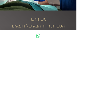
: משימתנו
הכשרת הדור הבא של רופאים
ומומחים וטרינרים
צוות בית החולים כולל עשרות מומחים
במגוון תחומים ברפואה וטרינרית. לכן, אם
יתברר שבעיית העיניים בגללה הגעת
כרוכה בבעיית רקע אחרת כגון נוירולוגיה,
מחלות עור, סרטן ועוד, נוכל להפנות אותך
למומחה בתחום. עם מדובר בבעל חיים
קשיש או חולני הזקוק לניתוח הוא יורדם
על ידי מומחה להרדמה ויתאושש במחלקת
טיפול נמרץ בהשגחת מומחים בתחום. בית
החולים הווטרינרי גם
מכשיר סטודנטים
לווטרינריה בשנת הלימודים האחרונה